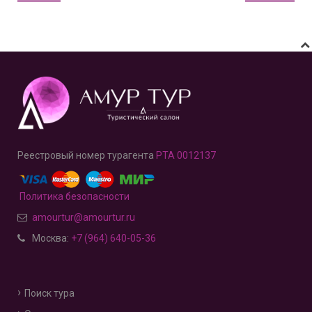
Реестровый номер турагента
РТА 0012137
Политика безопасности
amourtur@amourtur.ru
Москва:
+7 (964) 640-05-36
Поиск тура